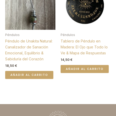
Péndulos
Péndulos
Péndulo de Unakita Natural:
Tablero de Péndulo en
Canalizador de Sanación
Madera: El Ojo que Todo lo
Emocional, Equilibrio &
Ve & Mapa de Respuestas
Sabiduría del Corazón
14,50
€
18,50
€
AÑADIR AL CARRITO
AÑADIR AL CARRITO