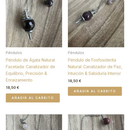
Péndulos
Péndulos
Péndulo de Ágata Natural
Péndulo de Fosfosiderita
Facetada: Canalizador de
Natural: Canalizador de Paz,
Equilibrio, Precisión &
Intuición & Sabiduría Interior
Enraizamiento
18,50
€
18,50
€
AÑADIR AL CARRITO
AÑADIR AL CARRITO