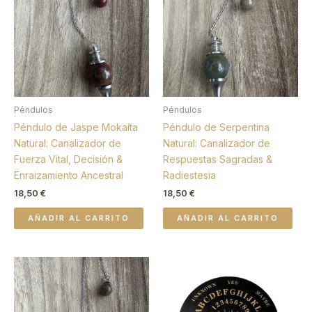
Péndulos
Péndulos
Péndulo de Jaspe Mokaíta
Péndulo de Serpentina
Natural: Canalizador de
Natural: Canalizador de
Fuerza Vital, Decisión &
Respuestas Sagradas &
Enraizamiento Ancestral
Radiestesia
18,50
€
18,50
€
AÑADIR AL CARRITO
AÑADIR AL CARRITO