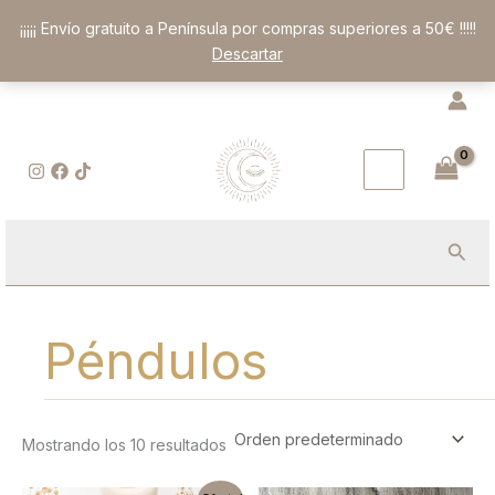
Ir
¡¡¡¡¡ Envío gratuito a Península por compras superiores a 50€ !!!!!
al
Descartar
contenido
Busc
Péndulos
Mostrando los 10 resultados
El
El