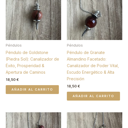
Péndulos
Péndulos
Péndulo de Goldstone
Péndulo de Granate
(Piedra Sol): Canalizador de
Almandino Facetado:
Éxito, Prosperidad &
Canalizador de Poder Vital,
Apertura de Caminos
Escudo Energético & Alta
Precisión
18,50
€
18,50
€
AÑADIR AL CARRITO
AÑADIR AL CARRITO