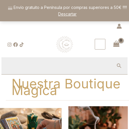
Ir
¡¡¡¡¡ Envío gratuito a Península por compras superiores a 50€ !!!!!
al
Descartar
contenido
Busc
Nuestra Boutique
Mágica