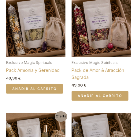
Exclusivo Magic Spirituals
Exclusivo Magic Spirituals
Pack Armonía y Serenidad
Pack de Amor & Atracción
Sagrada
49,90
€
49,90
€
AÑADIR AL CARRITO
AÑADIR AL CARRITO
El
El
¡Oferta!
precio
precio
original
actual
era:
es:
59,90 €.
55,00 €.