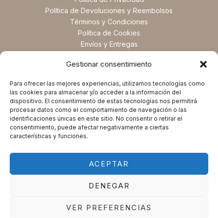
Política de Devoluciones y Reembolsos
Términos y Condiciones
Política de Cookies
Envíos y Entregas
Preguntas Frecuentes
Gestionar consentimiento
Para ofrecer las mejores experiencias, utilizamos tecnologías como
las cookies para almacenar y/o acceder a la información del
dispositivo. El consentimiento de estas tecnologías nos permitirá
procesar datos como el comportamiento de navegación o las
identificaciones únicas en este sitio. No consentir o retirar el
consentimiento, puede afectar negativamente a ciertas
características y funciones.
ACEPTAR
Copyright © 2025 Magic Spirituals. Powered by Magic
DENEGAR
Spirituals.
VER PREFERENCIAS