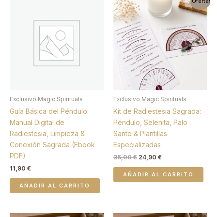
¡Oferta!
precio
precio
original
actual
era:
es:
35,00 €.
24,90 €.
Exclusivo Magic Spirituals
Exclusivo Magic Spirituals
Guía Básica del Péndulo:
Kit de Radiestesia Sagrada:
Manual Digital de
Péndulo, Selenita, Palo
Radiestesia, Limpieza &
Santo & Plantillas
Conexión Sagrada (Ebook
Especializadas
PDF)
35,00
€
24,90
€
11,90
€
AÑADIR AL CARRITO
AÑADIR AL CARRITO