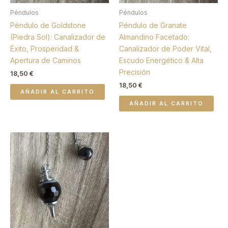
Péndulos
Péndulos
Péndulo de Goldstone
Péndulo de Granate
(Piedra Sol): Canalizador de
Almandino Facetado:
Éxito, Prosperidad &
Canalizador de Poder Vital,
Apertura de Caminos
Escudo Energético & Alta
Precisión
18,50
€
18,50
€
AÑADIR AL CARRITO
AÑADIR AL CARRITO