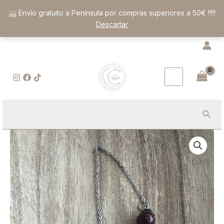
Ir
¡¡¡¡¡ Envío gratuito a Península por compras superiores a 50€ !!!!!
al
Descartar
contenido
Busc
Péndulo
de
Ágata
Bandeada
en
Punta:
Canalizador
de