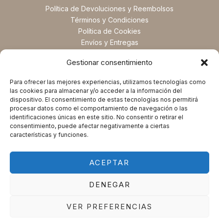
Política de Devoluciones y Reembolsos
Términos y Condiciones
Política de Cookies
Envíos y Entregas
Preguntas Frecuentes
Gestionar consentimiento
Para ofrecer las mejores experiencias, utilizamos tecnologías como
las cookies para almacenar y/o acceder a la información del
dispositivo. El consentimiento de estas tecnologías nos permitirá
procesar datos como el comportamiento de navegación o las
identificaciones únicas en este sitio. No consentir o retirar el
consentimiento, puede afectar negativamente a ciertas
características y funciones.
ACEPTAR
Copyright © 2025 Magic Spirituals. Powered by Magic
DENEGAR
Spirituals.
VER PREFERENCIAS