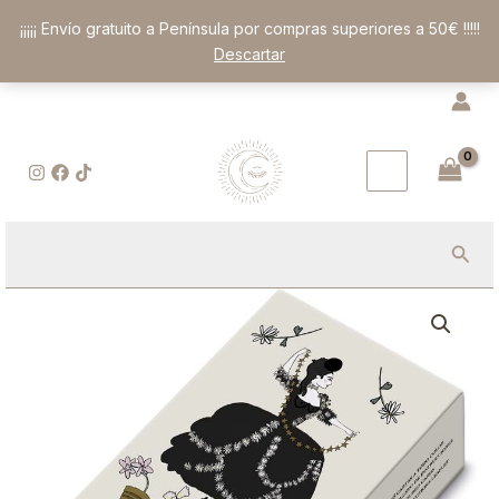
Ir
¡¡¡¡¡ Envío gratuito a Península por compras superiores a 50€ !!!!!
al
Descartar
contenido
Busc
Tarot
de
Carlotydes
cantidad