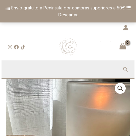
Ir
¡¡¡¡¡ Envío gratuito a Península por compras superiores a 50€ !!!!!
al
Descartar
contenido
Busc
Colgante
Jaspe
Frambuesa:
Amuleto
de
Vitalidad
&
Decisión