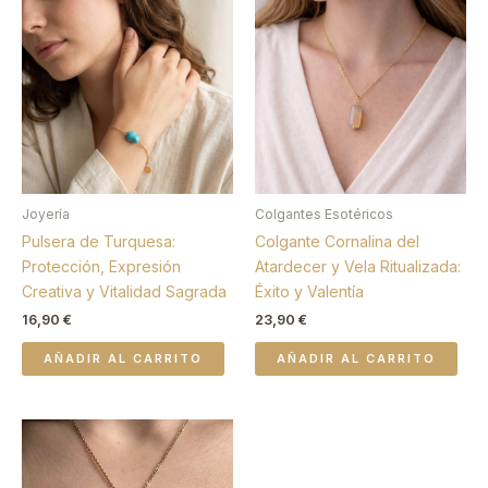
Joyería
Colgantes Esotéricos
Pulsera de Turquesa:
Colgante Cornalina del
Protección, Expresión
Atardecer y Vela Ritualizada:
Creativa y Vitalidad Sagrada
Éxito y Valentía
16,90
€
23,90
€
AÑADIR AL CARRITO
AÑADIR AL CARRITO