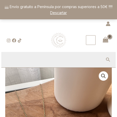
Ir
¡¡¡¡¡ Envío gratuito a Península por compras superiores a 50€ !!!!!
al
Descartar
contenido
Busc
Colgante
Ojo
de
Halcón
y
Vela
Ritualizada:
El