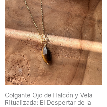
Despertar
de
la
Intuición
y
la
Visión
Clara
cantidad
Colgante Ojo de Halcón y Vela
Ritualizada: El Despertar de la