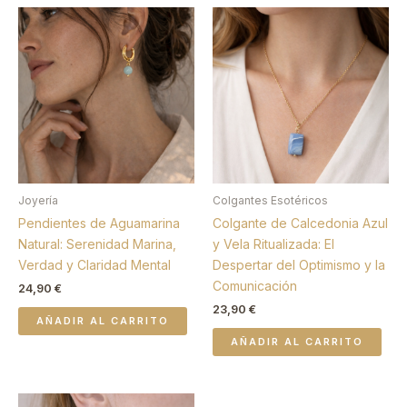
Joyería
Colgantes Esotéricos
Pendientes de Aguamarina
Colgante de Calcedonia Azul
Natural: Serenidad Marina,
y Vela Ritualizada: El
Verdad y Claridad Mental
Despertar del Optimismo y la
Comunicación
24,90
€
23,90
€
AÑADIR AL CARRITO
AÑADIR AL CARRITO