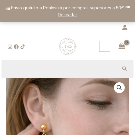
Ir
¡¡¡¡¡ Envío gratuito a Península por compras superiores a 50€ !!!!!
al
Descartar
contenido
Busc
Pendientes
de
Calcedonia
Azul:
Serenidad,
Dulzura
y
Comunicación