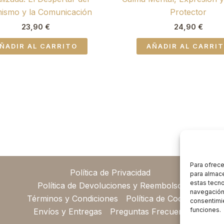
mismo y la Comunicación
Protector
23,90
€
24,90
€
ÑADIR AL CARRITO
AÑADIR AL CARRI
Para ofrece
Política de Privacidad
para almace
estas tecn
Política de Devoluciones y Reembolsos
navegación o
Términos y Condiciones
Política de Cookies
consentimie
funciones.
Envíos y Entregas
Preguntas Frecuentes