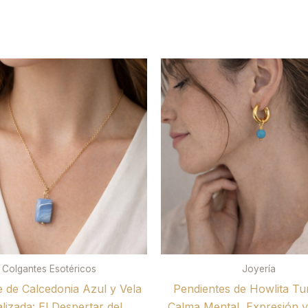
Colgantes Esotéricos
Joyería
e de Calcedonia Azul y Vela
Pendientes de Howlita Tu
alizada: El Despertar del
Calma Mental, Expresión 