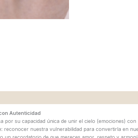
 con Autenticidad
 por su capacidad única de unir el cielo (emociones) con l
te: reconocer nuestra vulnerabilidad para convertirla en nue
o un recordatorio de que mereces amor, respeto y armonía