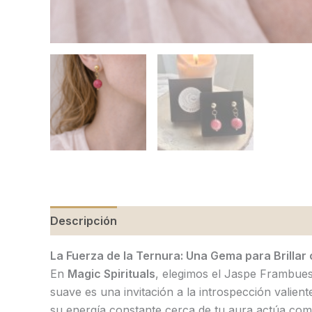
Descripción
Valoraciones (0)
La Fuerza de la Ternura: Una Gema para Brillar
En
Magic Spirituals
, elegimos el Jaspe Frambuesa
suave es una invitación a la introspección valien
su energía constante cerca de tu aura actúa com