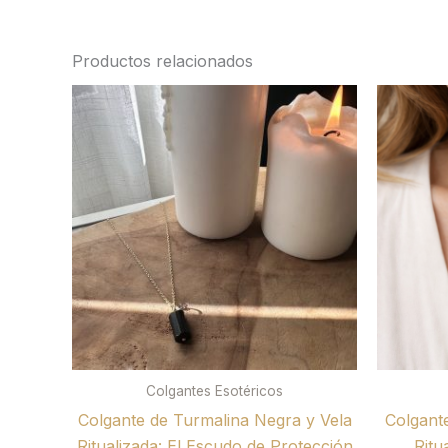
Productos relacionados
Colgantes Esotéricos
Colgante de Turmalina Negra y Vela
Colgant
Ritualizada: El Escudo de Protección
Ritu