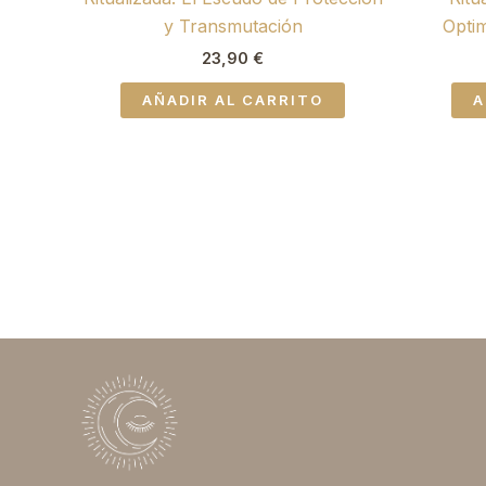
y Transmutación
Opti
23,90
€
AÑADIR AL CARRITO
A