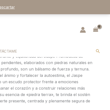
escartar
e Jaspe Frambuesa: Amor
 y Estabilidad Emocional
ás dulce y camina con la seguridad de tu
Buscar
TÁCTAME
brante y equilibrada del Jaspe Frambuesa de
s pendientes, elaborados con piedras naturales en
 profundo, son un bálsamo de fuerza y ternura.
l ánimo y fortalecer la autoestima, el Jaspe
 un escudo protector frente a emociones
anar el corazón y a construir relaciones más
su esencia de «piedra tierra», te brinda el sostén
erte presente, centrada y plenamente segura de