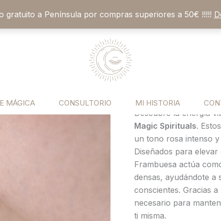
vío gratuito a Península por compras superiores a 50€ !!!!!
D
Pendientes d
Pendientes
de
Propio, Fuerza
Jaspe
22,90
€
Frambuesa:
Amor
Activa tu vibración m
Propio,
corazón
E MÁGICA
CONSULTORIO
MI HISTORIA
CON
Fuerza
Descubre la energía vi
y
Magic Spirituals
. Esto
Estabilidad
un tono rosa intenso y
Emocional
Diseñados para elevar e
cantidad
Frambuesa actúa como
densas, ayudándote a s
conscientes. Gracias a 
necesario para manten
ti misma.