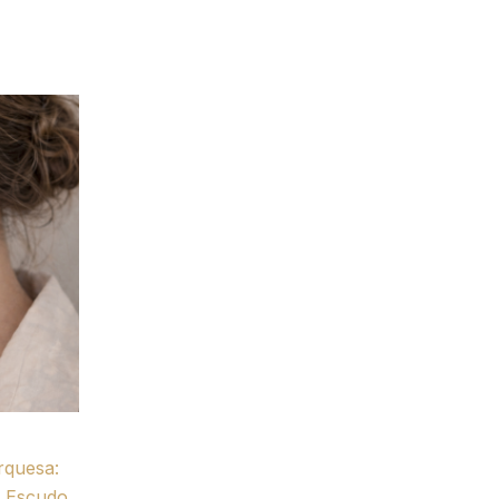
rquesa:
y Escudo