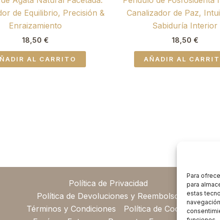
or de Equilibrio, Precisión &
Canalizador de Paz, Intu
Enraizamiento
Sabiduría Interior
18,50
€
18,50
€
ÑADIR AL CARRITO
AÑADIR AL CARRI
Para ofrece
Política de Privacidad
para almace
estas tecn
Política de Devoluciones y Reembolsos
navegación o
Términos y Condiciones
Política de Cookies
consentimie
funciones.