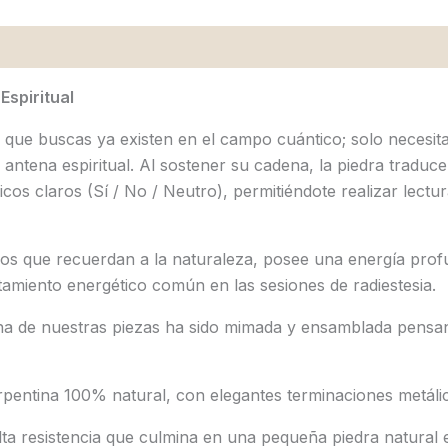
Espiritual
que buscas ya existen en el campo cuántico; solo necesitas
ntena espiritual. Al sostener su cadena, la piedra traduce 
os claros (Sí / No / Neutro), permitiéndote realizar lectura
os que recuerdan a la naturaleza, posee una energía pro
otamiento energético común en las sesiones de radiestesia.
 de nuestras piezas ha sido mimada y ensamblada pensando
entina 100% natural, con elegantes terminaciones metálica
ta resistencia que culmina en una pequeña piedra natural e