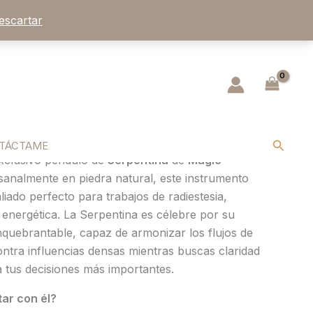
escartar
pentina Natural: Canalizador
 Sagradas & Radiestesia
ara descifrar la verdad, disolver bloqueos y
s.»
Desvela las respuestas que el plano invisible
Buscar
TÁCTAME
 exclusivo péndulo de
Serpentina
de
Magic
esanalmente en piedra natural, este instrumento
aliado perfecto para trabajos de radiestesia,
 energética. La Serpentina es célebre por su
nquebrantable, capaz de armonizar los flujos de
ontra influencias densas mientras buscas claridad
a tus decisiones más importantes.
ar con él?