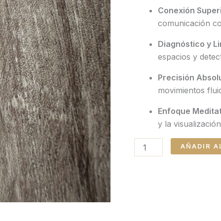
Conexión Superi
comunicación con
Diagnóstico y L
espacios y detec
Precisión Absol
movimientos fluid
Enfoque Meditat
y la visualizació
AÑADIR A