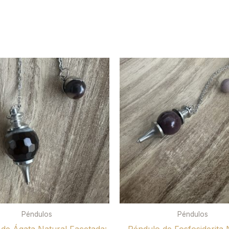
Péndulos
Péndulos
de Ágata Natural Facetada:
Péndulo de Fosfosiderita 