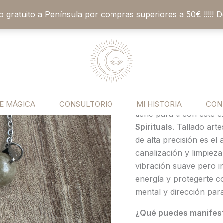
vío gratuito a Península por compras superiores a 50€ !!!!!
D
Péndulo de Ser
Péndulo
de
de Respuestas
Serpentina
18,50
€
Natural:
Canalizador
«Tu antena esotérica p
de
conectar con tus guía
E MÁGICA
CONSULTORIO
MI HISTORIA
CON
Respuestas
tiene para ti con este
Sagradas
Spirituals
. Tallado art
&
de alta precisión es el 
Radiestesia
canalización y limpieza
cantidad
vibración suave pero i
energía y protegerte c
mental y dirección par
¿Qué puedes manifest