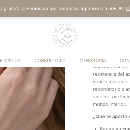
vío gratuito a Península por compras superiores a 50€ !!!!!
D
Pulsera de Cua
Pulsera
de
Amor Propio y
Cuarzo
17,90
€
Rosa:
El
Sintoniza con la
Despertar
Abre tu corazón 
E MÁGICA
CONSULTORIO
MI HISTORIA
CON
del
Cuarzo Rosa de
Amor
resistencia del 
Propio
«cristal del amo
y
recordatorio diar
la
amuleto perfecto
Armonía
mundo interior.
cantidad
¿Qué te aporta 
Sanación Emo