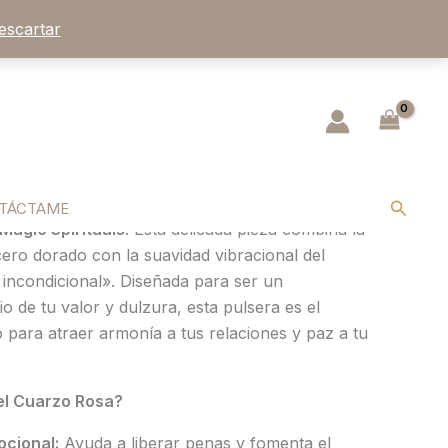
escartar
rzo Rosa: El Despertar del
 la Armonía
 frecuencia del amor y la ternura
y celebra tu propia esencia con la pulsera de
Buscar
TÁCTAME
Magic Spirituals
. Esta delicada pieza combina la
acero dorado con la suavidad vibracional del
r incondicional». Diseñada para ser un
io de tu valor y dulzura, esta pulsera es el
 para atraer armonía a tus relaciones y paz a tu
el Cuarzo Rosa?
cional:
Ayuda a liberar penas y fomenta el