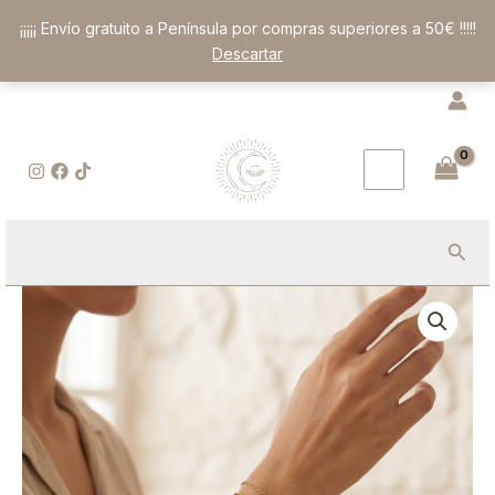
Ir
¡¡¡¡¡ Envío gratuito a Península por compras superiores a 50€ !!!!!
al
Descartar
contenido
Busc
Pulsera
de
Tres
Ojos
de
Tigre:
Alquimia
de