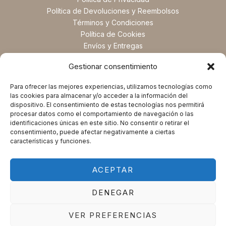
Política de Devoluciones y Reembolsos
Términos y Condiciones
Política de Cookies
Envíos y Entregas
Preguntas Frecuentes
Gestionar consentimiento
Para ofrecer las mejores experiencias, utilizamos tecnologías como
las cookies para almacenar y/o acceder a la información del
dispositivo. El consentimiento de estas tecnologías nos permitirá
procesar datos como el comportamiento de navegación o las
identificaciones únicas en este sitio. No consentir o retirar el
consentimiento, puede afectar negativamente a ciertas
características y funciones.
ACEPTAR
Copyright © 2025 Magic Spirituals. Powered by Magic
DENEGAR
Spirituals.
VER PREFERENCIAS