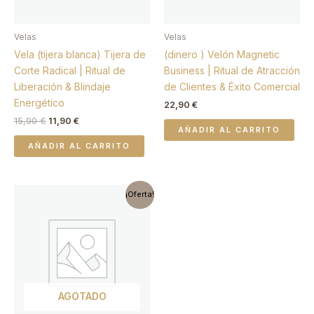
Velas
Velas
Vela (tijera blanca) Tijera de
(dinero ) Velón Magnetic
Corte Radical | Ritual de
Business | Ritual de Atracción
Liberación & Blindaje
de Clientes & Éxito Comercial
Energético
22,90
€
15,90
€
11,90
€
AÑADIR AL CARRITO
AÑADIR AL CARRITO
El
El
¡Oferta!
precio
precio
original
actual
era:
es:
15,90 €.
9,90 €.
AGOTADO