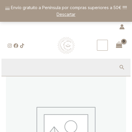
Ir
¡¡¡¡¡ Envío gratuito a Península por compras superiores a 50€ !!!!!
al
Descartar
contenido
Busc
Vela
de
Panal
de
Cera
Virgen
|
Esencia