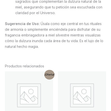
sagrados que complementan la dulzura natural de la
miel, asegurando que tu petición sea escuchada con
claridad por el Universo.
Sugerencia de Uso:
Úsala como eje central en tus rituales
de armonía o simplemente enciéndela para disfrutar de su
fragancia embriagadora a miel silvestre mientras visualizas
cómo la dulzura inunda cada área de tu vida. Es el lujo de lo
natural hecho magia.
Productos relacionados
El
El
¡Oferta!
precio
precio
original
actual
era:
es:
15,90 €.
11,90 €.