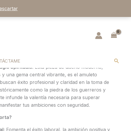
escartar
nalina: Vitalidad, Éxito y Fuego
ón y atrae la abundancia
fuego solar» en tu muñeca con la pulsera de
Buscar
TÁCTAME
gic Spirituals
. Esta pieza de diseño moderno,
y una gema central vibrante, es el amuleto
 buscan éxito profesional y claridad en la toma de
istóricamente como la piedra de los guerreros y
a te infunde la valentía necesaria para superar
manifestar tus ambiciones con seguridad.
orta?
l:
Fomenta el éxito laboral, la ambición positiva y