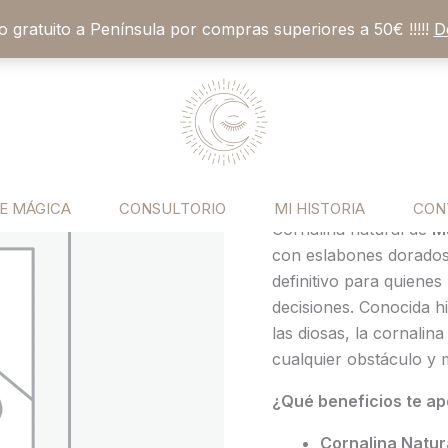
vío gratuito a Península por compras superiores a 50€ !!!!!
D
Pulsera de Cor
Pulsera
de
Creativo
Cornalina:
16,90
€
Vitalidad,
Éxito
Activa tu determinaci
y
Siente la fuerza del «
E MÁGICA
CONSULTORIO
MI HISTORIA
CON
Fuego
Cornalina natural de
Ma
Creativo
con eslabones dorados 
cantidad
definitivo para quienes
decisiones. Conocida h
las diosas, la cornalin
cualquier obstáculo y 
¿Qué beneficios te ap
Cornalina Natura