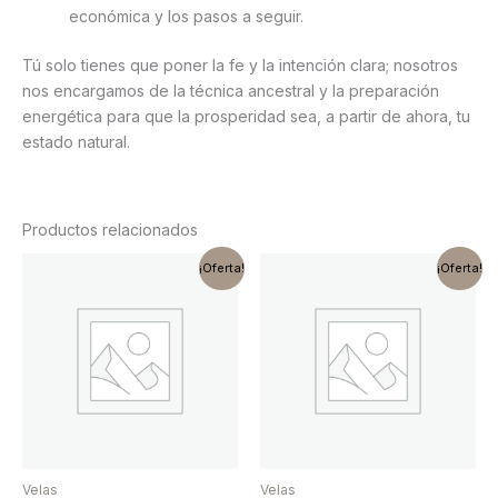
económica y los pasos a seguir.
Tú solo tienes que poner la fe y la intención clara; nosotros
nos encargamos de la técnica ancestral y la preparación
energética para que la prosperidad sea, a partir de ahora, tu
estado natural.
Productos relacionados
El
El
El
El
¡Oferta!
¡Oferta!
precio
precio
precio
precio
original
actual
original
actual
era:
es:
era:
es:
26,90 €.
22,90 €.
13,90 €.
7,90 €.
Velas
Velas