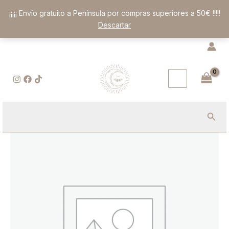
Ir
¡¡¡¡¡ Envío gratuito a Península por compras superiores a 50€ !!!!!
al
Descartar
contenido
Busc
Velón
de
Abundancia
Infinita
|
Ritual
de
Apertura